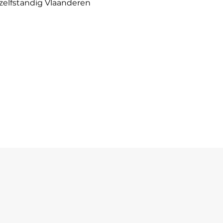
 zelfstandig Vlaanderen
2100 Deurne (Antwerpen)
ndereneuropa.eu
ropa.net