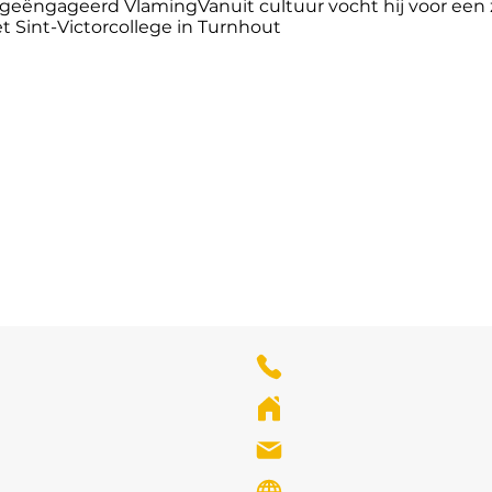
l geëngageerd VlamingVanuit cultuur vocht hij voor een
 Sint-Victorcollege in Turnhout
03-238 20 02
Collegelaan 106, 
secretariaat@vlaa
www.vlaandereneu