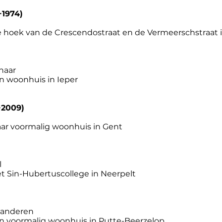
1974)
hoek van de Crescendostraat en de Vermeerschstraat i
naar
n woonhuis in Ieper
+2009)
ar voormalig woonhuis in Gent
l
 Sin-Hubertuscollege in Neerpelt
aanderen
n voormalig woonhuis in Putte-Beerzelop