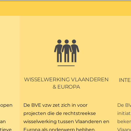
WISSELWERKING VLAANDEREN
INT
G
& EUROPA
n open
De BVE vzw zet zich in voor
De BV
e
projecten die de rechtstreekse
initia
aan
wisselwerking tussen Vlaanderen en
beken
itieve
Europa als onderwerp hebben.
Vlaan