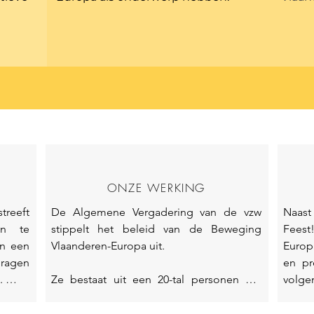
ONZE WERKING
reeft 
De Algemene Vergadering van de vzw 
Naast
n te 
stippelt het beleid van de Beweging 
Feest
n een 
Vlaanderen-Europa uit. 

Europa
ragen 
en pr
 

Ze bestaat uit een 20-tal personen die 
volge
daarin ten individuele titel zetelen. 

volgor
arvan 
Algem