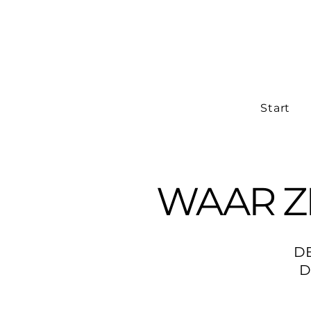
Start
WAAR Z
D
D